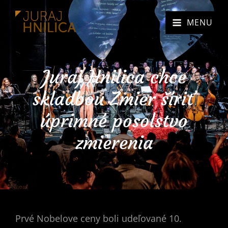
MENU
Juraj Hnilica chce
skladbou Zmier šíriť
úprimné posolstvo
zmierenia
Prvé Nobelove ceny boli udeľované 10.