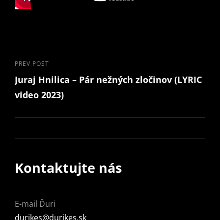
Navigácia
Previous
PREV POST
Juraj Hnilica – Pár nežných zločinov (LYRIC
Post
v
video 2023)
článku
Kontaktujte nás
E-mail Ďuri
rud
@seki
kirud
ks.se